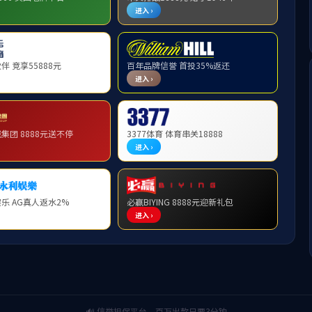
召开2025年度全面从严治党暨党风
任，进一步巩固风清气正政治生态，全面总结2024年度