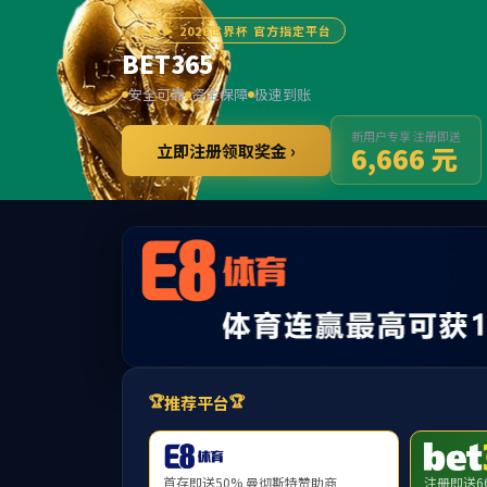
首页
关于我们
党建工作