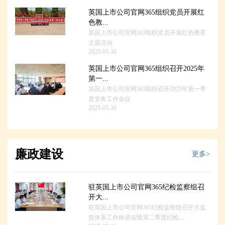
英国上市公司官网365组织党员开展红
色教...
英国上市公司官网365组织党员开展红色教育
主题活动
2025-05-30
英国上市公司官网365组织召开2025年
第一...
英国上市公司官网365组织召开2025年第一季
度党务工作会议
2025-05-30
廉政建设
更多>
驻英国上市公司官网365纪检监察组召
开大...
驻英国上市公司官网365纪检监察组召开大监
督体系工作推进会暨第二季度纪检...