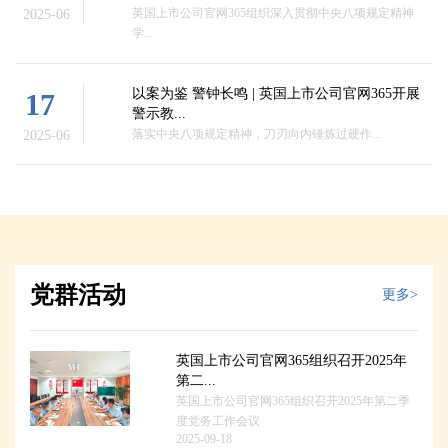
英国上市公司官网365组织深入贯彻中央八项规定精神
2025-06
学...
以案为鉴 警钟长鸣 | 英国上市公司官网365开展
17
警示教...
落实中央八项规定精神，刀刃向内锤炼过硬作...
2025-06
党群活动
更多>
英国上市公司官网365组织召开2025年
第二...
英国上市公司官网365组织召开2025年第二季
度党务工作会议
2025-09-18