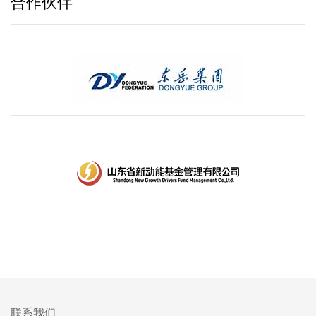
合作伙伴
联系我们