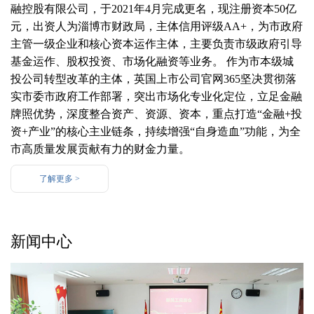
融控股有限公司，于2021年4月完成更名，现注册资本50亿
元，出资人为淄博市财政局，主体信用评级AA+，为市政府
主管一级企业和核心资本运作主体，主要负责市级政府引导
基金运作、股权投资、市场化融资等业务。 作为市本级城
投公司转型改革的主体，英国上市公司官网365坚决贯彻落
实市委市政府工作部署，突出市场化专业化定位，立足金融
牌照优势，深度整合资产、资源、资本，重点打造“金融+投
资+产业”的核心主业链条，持续增强“自身造血”功能，为全
市高质量发展贡献有力的财金力量。
了解更多 >
新闻中心