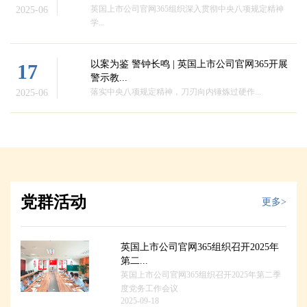
英国上市公司官网365组织深入贯彻中央八项规定精神
2025-06
学...
以案为鉴 警钟长鸣 | 英国上市公司官网365开展
17
警示教...
落实中央八项规定精神，刀刃向内锤炼过硬作...
2025-06
党群活动
更多>
英国上市公司官网365组织召开2025年
第二...
英国上市公司官网365组织召开2025年第二季
度党务工作会议
2025-09-18