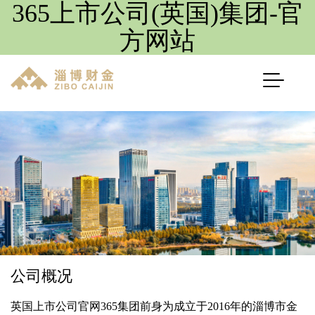
365上市公司(英国)集团-官
方网站
公司概况
英国上市公司官网365集团前身为成立于2016年的淄博市金