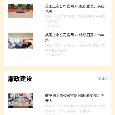
英国上市公司官网365组织党员开展红
色教...
英国上市公司官网365组织党员开展红色教育
主题活动
2025-05-30
英国上市公司官网365组织召开2025年
第一...
英国上市公司官网365组织召开2025年第一季
度党务工作会议
2025-05-30
廉政建设
更多>
驻英国上市公司官网365纪检监察组召
开大...
驻英国上市公司官网365纪检监察组召开大监
督体系工作推进会暨第二季度纪检...